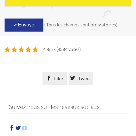
(Tous les champs sont obligatoires)
4.8/5 - (4584 votes)

Like

Tweet
Suivez nous sur les réseaux sociaux


