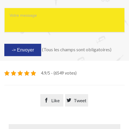
(Tous les champs sont obligatoires)
4.9/5 - (6549 votes)

Like

Tweet