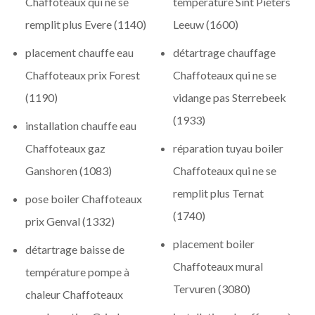
Chaffoteaux qui ne se
température Sint Pieters
remplit plus Evere (1140)
Leeuw (1600)
placement chauffe eau
détartrage chauffage
Chaffoteaux prix Forest
Chaffoteaux qui ne se
(1190)
vidange pas Sterrebeek
(1933)
installation chauffe eau
Chaffoteaux gaz
réparation tuyau boiler
Ganshoren (1083)
Chaffoteaux qui ne se
remplit plus Ternat
pose boiler Chaffoteaux
(1740)
prix Genval (1332)
placement boiler
détartrage baisse de
Chaffoteaux mural
température pompe à
Tervuren (3080)
chaleur Chaffoteaux