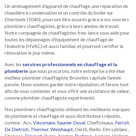
Un aménagement d’appareil de chauffage, une réparation de
chaudière à condensation et un contrôle du boiler sur
Etterbeek (1040), pourront être assurés grâce à nos ouvriers
plombiers chauffagistes, grâce à leurs années de travail.
Notre compagnie de chauffagistes free-lance vous aide pour
toutes les dépannages d’équipement de chauffage de
l’industrie (HVAC) et aussi familial, et pourront certifier la
rénovation le jour même.
Avec les
services professionnels en chauffage et la
plomberie
que nous procurons, notre entreprise a été élue
meilleur plombier chauffagiste Bruxelles capitale l’année
passée. Nous voulons garder notre réputation, et ferons tout
afin de vous contenter, et vous offrir une assistance de valeur,
comme plombier chauffagiste expérimenté.
Nos plombiers chauffagistes utilisent les meilleures marques
de plomberie et chauffage et aussi distributeurs réputés,
comme : Acv,
Viessmann
,
Saunier Duval
, Chaffoteaux,
Ferroli
,
De Dietrich
,
Thermor
,
Weishaupt
, Oertli, Riello, Elm Leblanc,
Chappee,
Frisquet
, Bulex, Ariston,
Buderus
, Junkers, Vaillant,