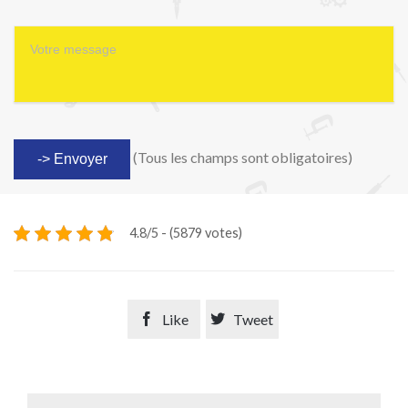
(Tous les champs sont obligatoires)
4.8/5 - (5879 votes)

Like

Tweet