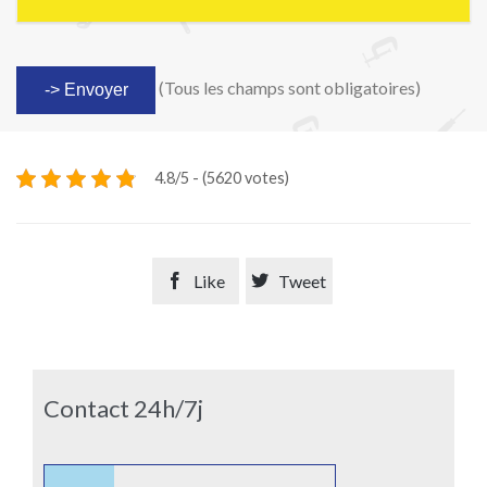
(Tous les champs sont obligatoires)
4.8/5 - (5620 votes)

Like

Tweet
Contact 24h/7j