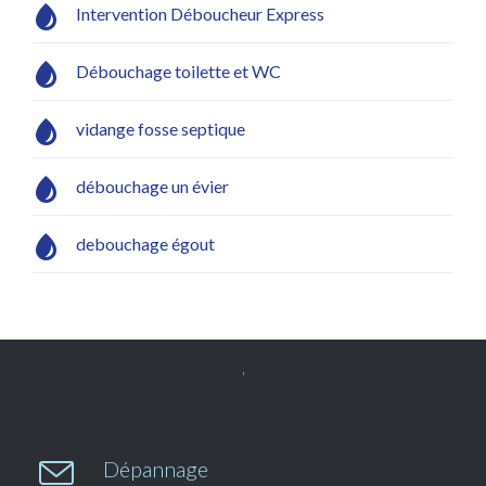

Intervention Déboucheur Express

Débouchage toilette et WC

vidange fosse septique

débouchage un évier

debouchage égout


Dépannage