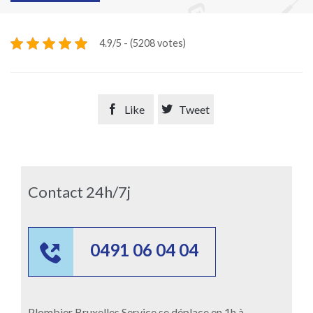
4.9/5 - (5208 votes)

Like

Tweet
Contact 24h/7j

0491 06 04 04
Plombier Bruxelles Service se déplace en 1h à