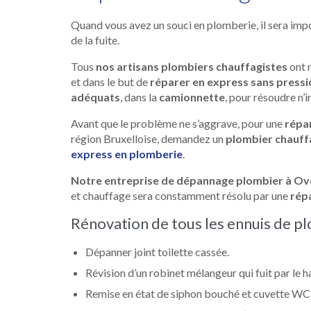
Quand vous avez un souci en plomberie, il sera impo
de la fuite.
Tous
nos artisans plombiers chauffagistes
ont r
et dans le but de
réparer en express sans pressi
adéquats
, dans la
camionnette
, pour résoudre n
Avant que le problème ne s’aggrave, pour une
répar
région Bruxelloise, demandez un
plombier chauffa
express en plomberie
.
Notre entreprise de dépannage plombier à Ov
et chauffage sera constamment résolu par une
rép
Rénovation de tous les ennuis de pl
Dépanner joint toilette cassée.
Révision d’un robinet mélangeur qui fuit par le h
Remise en état de siphon bouché et cuvette WC q