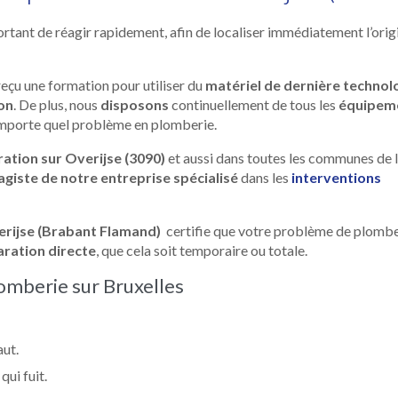
rtant de réagir rapidement, afin de localiser immédiatement l’orig
eçu une formation pour utiliser du
matériel de dernière technol
on
. De plus, nous
disposons
continuellement de tous les
équipem
’importe quel problème en plomberie.
ation sur Overijse (3090)
et aussi dans toutes les communes de 
giste de notre entreprise spécialisé
dans les
interventions
erijse (Brabant Flamand)
certifie que votre problème de plombe
aration directe
, que cela soit temporaire ou totale.
omberie sur Bruxelles
aut.
ui fuit.