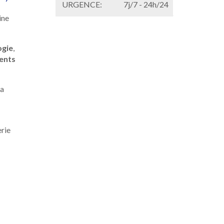
URGENCE:
7j/7 - 24h/24
ine
ogie
,
ents
la
rie