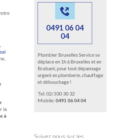

votre
0491 06 04
04
,
eal
Plombier Bruxelles Service se
he,
déplace en 1h à Bruxelles et en
Brabant, pour tout dépannage
urgent en plomberie, chauffage
et débouchage !
r
Tel: 02/330 30 32
Mobile:
0491 06 04 04
r
r la
e à
Suivez nous sur les