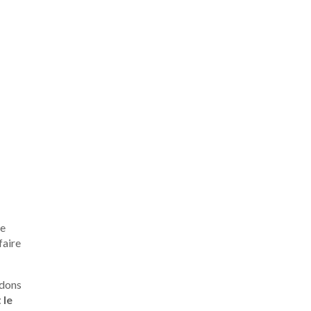
ce
faire
rdons
 le