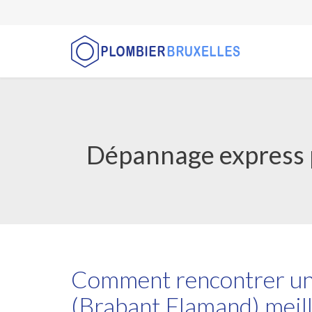
Dépannage express p
Comment rencontrer un 
(Brabant Flamand) meil