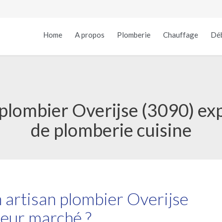
Home
A propos
Plomberie
Chauffage
Dé
lombier Overijse (3090) exp
de plomberie cuisine
artisan plombier Overijse
leur marché ?