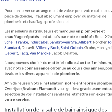
Pour conserver un arrangement de valeur pour votre cuisine et 
pièce de douche, il faut absolument employer du matériel de
plomberie et chauffage professionnel.
Les
meilleurs distributeurs
et
marques en plomberie et
chauffage réputés
sont utilisés par
notre société
: Roca, X2o
Schell
,
Franke
,
Induscabel
,
Sanibroyeur Sfa
,
Allibert
, Porcher,
Id
Standard
, Duravit,
Villeroy Boch
,
Saint Gobain
, Grohe, Hansgro
Geberit
,
Facq
,
Van Marcke
, Jacob Delafon, …
Nous pouvons
choisir
du
matériel solide
, à un
tarif minimum
,
avec
notre connaissance obtenue au cours des années
, pou
évaluer
les divers
appareils de plomberie
.
Afin de
réussir votre installation
,
notre entreprise plombie
Overijse (Brabant Flamand)
vous guidera
gracieusement
su
sélection de vos installations sanitaires, et mettra
son expertis
votre service
.
Installation de la salle de bain ainsi que des