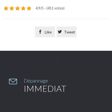
4.9/5 - (451 votes)

Like

Tweet


Dépannage
IMMEDIAT